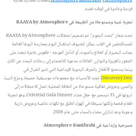
Atmosphere
و
Atmosphere Kanifushi
بلحظات مختارة بعناية
فردية وغامرة في الوقت نفسه.
تجربة غنية ومستوحاة من الطبيعة في RAAYA by Atmosphere
تحت شعار "تحت النجوم"، تم تصميم احتفالات RAAYA by Atmosphere
للمستكشفين في القلب. يمكن للضيوف استقبال اليوم بممارسة اليوغا العائمة
بجانب البحيرة، أو العلاج بالصوت، أو التأمل الموجه - طقوس غامرة تبعث على
الشعور بالغريزة والتوازن. العائلات مدعوة للانضمام إلى رحلات البحث عن الكنز،
بينما يستمتع الأطفال بالحرف اليدوية الإبداعية التي تثير الخيال في
Discovery Den
. تمتد الأمسيات مع مجموعات موسيقية حميمة، ومزج النبيذ
والجبن، وعروض ثقافية مستوحاة من الثقافة المحلية. تصل الاحتفالات إلى
ذروتها في 31 ديسمبر مع حفل عشاء Celestial Gala Dinner، وهو تجربة
طعام فخمة ولكنها بسيطة في الهواء الطلق مع نكهات عالمية وعروض نارية
وجوية وعد تنازلي مضاء بالسماء حتى عام 2026.
مسرحية وإبداعية في Atmosphere Kanifushi