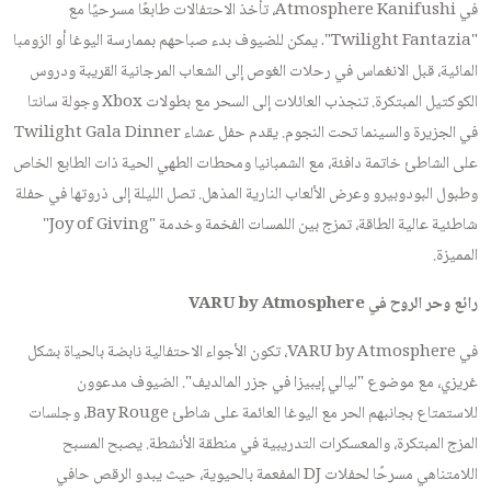
في Atmosphere Kanifushi، تأخذ الاحتفالات طابعًا مسرحيًا مع
"Twilight Fantazia". يمكن للضيوف بدء صباحهم بممارسة اليوغا أو الزومبا
المائية، قبل الانغماس في رحلات الغوص إلى الشعاب المرجانية القريبة ودروس
الكوكتيل المبتكرة. تنجذب العائلات إلى السحر مع بطولات Xbox وجولة سانتا
في الجزيرة والسينما تحت النجوم. يقدم حفل عشاء Twilight Gala Dinner
على الشاطئ خاتمة دافئة، مع الشمبانيا ومحطات الطهي الحية ذات الطابع الخاص
وطبول البودوبيرو وعرض الألعاب النارية المذهل. تصل الليلة إلى ذروتها في حفلة
شاطئية عالية الطاقة، تمزج بين اللمسات الفخمة وخدمة "Joy of Giving"
المميزة.
رائع وحر الروح في VARU by Atmosphere
في VARU by Atmosphere، تكون الأجواء الاحتفالية نابضة بالحياة بشكل
غريزي، مع موضوع "ليالي إيبيزا في جزر المالديف". الضيوف مدعوون
للاستمتاع بجانبهم الحر مع اليوغا العائمة على شاطئ Bay Rouge، وجلسات
المزج المبتكرة، والمعسكرات التدريبية في منطقة الأنشطة. يصبح المسبح
اللامتناهي مسرحًا لحفلات DJ المفعمة بالحيوية، حيث يبدو الرقص حافي