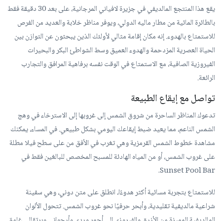
يقع هذا المنتجع المالديفي في جزيرة لافياني المرجانية، على بعد 30 دقيقة فقط
بالطائرة المائية من مطار ماليه الدولي، ويوفر مناظر خلابة والعديد من الفرص
للاستمتاع بالهدوء. إنه مكان إقامة مثالي لأولئك الذين يبحثون عن التوازن بين
الحياة العصرية المزدحمة والهدوء العميق وسط الشواطئ البكر والبحيرات
الفيروزية الصافية، مع الاستمتاع في الوقت نفسه برفاهية المرافق والتجارب
الرائعة.
تواصل مع إيقاع الطبيعة
تدعوك المناظر الساحرة من شروق الشمس إلى غروبها إلى الاسترخاء في وهج
الشمس الناعم، مما يعيد ضبط إيقاعك اليومي بشكل طبيعي. في المساء، يمكنك
مشاهدة خطوط الشمس القرمزية وهي تغرب في الأفق من على سطح فيلا مطلة
على غروب الشمس، أو من المياه الهادئة للمسبح المخصص للبالغين فقط في
Sunset Pool Bar.
للاستمتاع بتجربة مسائية أكثر هدوءًا، انطلق على متن دوني، وهي سفينة
شراعية مالديفية تقليدية، وأبحر حرفيًا نحو غروب الشمس. تتحول الألوان
المالديفية المميزة من الأزرق والفيروزي إلى أحمر وردي وأرجواني وبرتقالي غامق