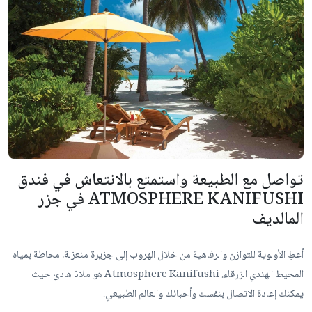
تواصل مع الطبيعة واستمتع بالانتعاش في فندق
ATMOSPHERE KANIFUSHI في جزر
المالديف
أعطِ الأولوية للتوازن والرفاهية من خلال الهروب إلى جزيرة منعزلة، محاطة بمياه
المحيط الهندي الزرقاء. Atmosphere Kanifushi هو ملاذ هادئ حيث
يمكنك إعادة الاتصال بنفسك وأحبائك والعالم الطبيعي.