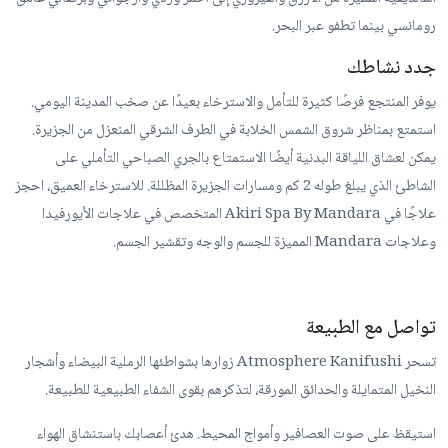
رومانسي بينما تطفو عبر البحر.
جدد نشاطك
يوفر المنتجع فرصًا كثيرة للتأمل والاسترخاء بعيدًا عن صخب المدينة اليومي.
استمتع بمناظر شروق الشمس الخلابة في الطرف الشرقي المنعزل من الجزيرة.
يمكن لعشاق اللياقة البدنية أيضًا الاستمتاع بالجري الصباحي التأملي على
الشاطئ الذي يبلغ طوله 2 كم ومسارات الجزيرة المظللة. للاسترخاء العميق، احجز
علاجًا في Akiri Spa By Mandara المتخصص في علاجات الأيورفيدا
وعلاجات Mandara المميزة للجسم والوجه وتقشير الجسم.
تواصل مع الطبيعة
تسحر Atmosphere Kanifushi زوارها بشواطئها الرملية البيضاء وأشجار
النخيل المتمايلة والحدائق المورقة، لتذكرهم بقوى الشفاء الطبيعية للطبيعة.
استيقظ على صوت العصافير وأمواج المحيط. هدئ أعصابك باستنشاق الهواء