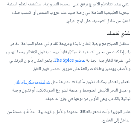
النقي بينما تتلاطم الأمواج برفق على البحيرة الفيروزية. استكشف النظم البيئية
البحرية الطبيعية المذهلة في رحلة صيد عند غروب الشمس أو اكتسب صفاء
ذهنيًا من خلال التجديف على لوح التزلج.
غذي نفسك
استقبل الصباح مع وجبة إفطار لذيذة ومريحة تقدم في حمام السباحة الخاص
بك. إذا كنت من محبي الاستيقاظ مبكرًا، فابدأ يومك بتناول الإفطار وسط الهدوء
في الشرفة الخارجية الجذابة
لمطعم
The Spice
. يغمر المكان بألوان البرتقالي
والأصفر، ويتميز بإطلالات رائعة على شروق الشمس فوق الأفق.
للغداء والعشاء، يمكنك تذوق مأكولات متنوعة مثل
شواء تيبانياكي الياباني
وأطباق البحر الأبيض المتوسط وأطعمة الشوارع السريلانكية، أو تناول وجبة
نباتية بالكامل، وهي الأولى من نوعها في جزر المالديف.
غادر الجزيرة وأنت تشعر بالطاقة الجديدة والأمل والإيجابية - متألقًا بالصحة من
الداخل إلى الخارج.