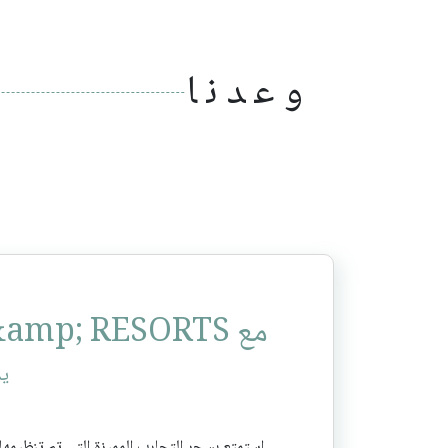
وعدنا
مع ATMOSPHERE HOTELS &amp; RESORTS،
يم
استمتع بسحر التجارب المميزة التي تم تنظيمها 