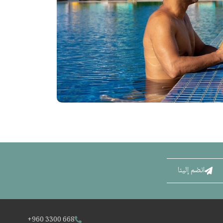
انضم إلينا
+960 3300 668