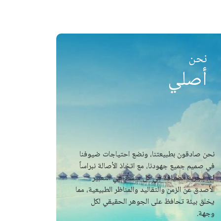
نحن
أصلي
نحن صادقون بطبيعتنا، ونضع احتياجات ضيوفنا
في صميم جميع جهودنا، مع اتخاذ الأصالة نبراساً
لنا. تجربة الضيافة في كل منشأة هي التعبير
الأصدق عن الزمن والتقاليد والمناظر الطبيعية، مما
يخلق بيئة تحافظ على الجوهر الحقيقي لكل
وجهة.