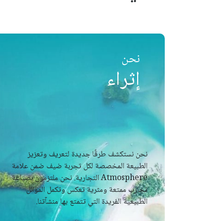
نحن
إثراء
نحن نستكشف طرقًا جديدة لتعريف وتعزيز
الطبيعة المخصصة لكل تجربة ضيف ضمن علامة
Atmosphere التجارية. نحن ملتزمون بصياغة
تجارب ممتعة ومثرية تعكس وتكمل الموائل
الطبيعية الفريدة التي تتمتع بها منشآتنا.