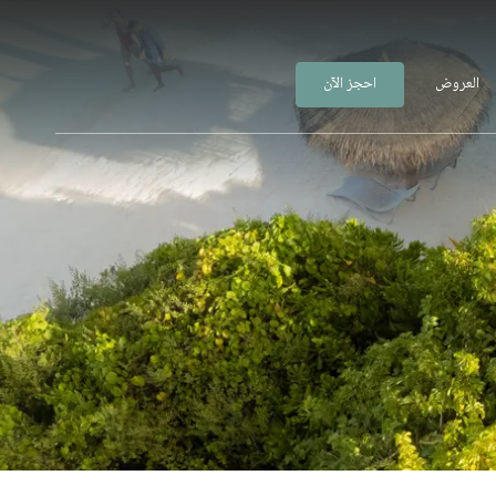
العروض
احجز الآن