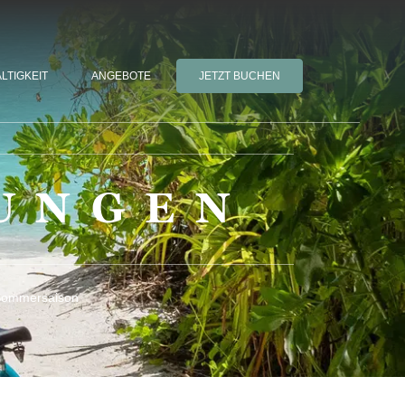
LTIGKEIT
ANGEBOTE
JETZT BUCHEN
UNGEN
 Sommersaison