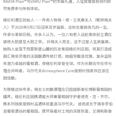
RAAYA Plan™与VARU Plan™的专属礼遇，入住宾客提前预约即
可免费参与所有体验。
格伦利酒庄创始人——传奇人物梅·德·兰克桑夫人（昵称梅夫
人）于2025年5月17日迎来百岁诞辰，这标志着她非凡的一生、
传承与革新历程。许多人认为，一位八旬老人远赴南非创立酒庄
堪称大胆甚至大胆之举。 对梅夫人而言，这不过是人生新篇章。
她购入坐落于西蒙斯堡山麓的历史果园格伦利庄园，将其打造成
融汇南非灵魂的法国酿酒传统灯塔。她倡导酿造优雅、复杂且陈
年潜力卓越的葡萄酒，使格伦利享誉全球。作为长期合作伙伴与
理念共鸣者，马尔代夫Atmosphere Core度假村独家供应该庄
园佳酿。
为致敬这份传承，梅女士的酿酒理念已超越斯泰伦博斯葡萄园的
疆界。格伦利庄园携酒窖大师兼葡萄园守护者德克·范·齐尔，
携系列独家度假村品酒体验重返马尔代夫。 迪克成长于南非罗伯
逊葡萄酒谷的葡萄园，既怀揣着对土地的深厚热爱，又拥有斯泰