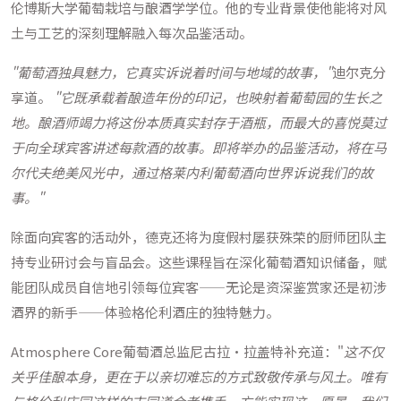
伦博斯大学葡萄栽培与酿酒学学位。他的专业背景使他能将对风
土与工艺的深刻理解融入每次品鉴活动。
"葡萄酒独具魅力，它真实诉说着时间与地域的故事，"
迪尔克分
享道。
"它既承载着酿造年份的印记，也映射着葡萄园的生长之
地。酿酒师竭力将这份本质真实封存于酒瓶，而最大的喜悦莫过
于向全球宾客讲述每款酒的故事。即将举办的品鉴活动，将在马
尔代夫绝美风光中，通过格莱内利葡萄酒向世界诉说我们的故
事。"
除面向宾客的活动外，德克还将为度假村屡获殊荣的厨师团队主
持专业研讨会与盲品会。这些课程旨在深化葡萄酒知识储备，赋
能团队成员自信地引领每位宾客——无论是资深鉴赏家还是初涉
酒界的新手——体验格伦利酒庄的独特魅力。
Atmosphere Core葡萄酒总监尼古拉·拉盖特补充道："
这不仅
关乎佳酿本身，更在于以亲切难忘的方式致敬传承与风土。唯有