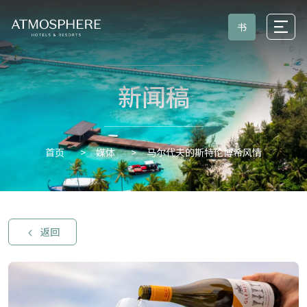
书
新闻稿
媒体
马尔代夫的斯特伦博希风情
首页
返回