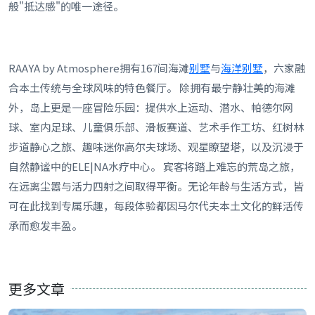
般"抵达感"的唯一途径。
RAAYA by Atmosphere拥有167间海滩
别墅
与
海洋别墅
，六家融
合本土传统与全球风味的特色餐厅。 除拥有最宁静壮美的海滩
外，岛上更是一座冒险乐园：提供水上运动、潜水、帕德尔网
球、室内足球、儿童俱乐部、滑板赛道、艺术手作工坊、红树林
步道静心之旅、趣味迷你高尔夫球场、观星瞭望塔，以及沉浸于
自然静谧中的ELE|NA水疗中心。 宾客将踏上难忘的荒岛之旅，
在远离尘嚣与活力四射之间取得平衡。无论年龄与生活方式，皆
可在此找到专属乐趣，每段体验都因马尔代夫本土文化的鲜活传
承而愈发丰盈。
更多文章