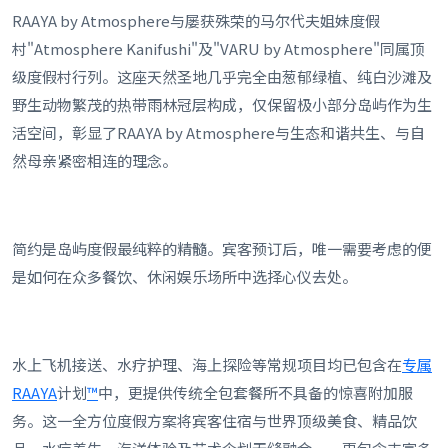
RAAYA by Atmosphere与屡获殊荣的马尔代夫姐妹度假
村"Atmosphere Kanifushi"及"VARU by Atmosphere"同属顶
级度假村行列。这座天然圣地几乎完全由葱郁绿植、纯白沙滩及
野生动物繁茂的热带雨林冠层构成，仅保留极小部分岛屿作为生
活空间，彰显了RAAYA by Atmosphere与生态和谐共生、与自
然母亲紧密相连的理念。
简约是岛屿度假最纯粹的精髓。宾客预订后，唯一需要考虑的便
是如何在众多餐饮、休闲娱乐场所中选择心仪去处。
水上飞机接送、水疗护理、海上探险等常规项目均已包含在
专属
RAAYA
计划
™
中，更提供传统全包套餐所不具备的惊喜附加服
务。这一全方位度假方案将宾客住宿与世界顶级美食、精品饮