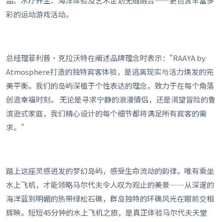
品、水疗养生、海洋体验及艺术企划无缝融合——更包含丰富多
彩的运动游戏活动。
总经理菲利普·克拉沃特在阐述品牌理念时表示："RAAYA by
Atmosphere打造的独特宾客体验，是逃离现实与活力焕发的完
美平衡。我们的岛屿深植于个性表达的理念，致力于在每个角落
创造幸福时刻。 无论是寻求宁静的浪漫情侣，还是渴望冒险的鲁
滨逊式家庭，我们精心设计的每个细节都将满足所有宾客的需
求。"
踏上这座灵感迸发的梦幻岛屿，感受生命流动的韵律。唯有乘坐
水上飞机，才能领略马尔代夫令人叹为观止的美景——从深邃的
海洋蓝到明媚的热带绿松石礁，群岛独特的环礁风光在眼前交相
辉映。短短45分钟的水上飞机之旅，是真正体验马尔代夫天堂