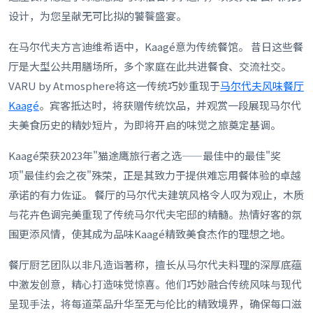
设计，为您呈献无可比拟的饕餮盛宴。
在马尔代夫方言迪维希语中，Kaagé意为传统餐馆。 昔日这些餐
厅是大型公共用膳场所，多个家庭在此共进餐食、交流社交。
VARU by Atmosphere将这一传统巧妙重现于
马尔代夫风味餐厅
Kaagé
。宾客抵达时，将获赠传统饮品，并观赏一段展现马尔代
夫美食历史的精妙短片，为即将开启的味觉之旅奠定基调。
Kaagé荣获2023年"猫途鹰旅行者之选——最佳中的最佳"奖
项"最佳约会之夜"殊荣，正是其致力于提供难忘用餐体验的卓越
承诺的有力佐证。 餐厅的马尔代夫建筑风格令人叹为观止，木质
与花卉色调完美重现了传统马尔代夫宅邸的精髓。热情好客的氛
围更添风情，使其成为品味Kaagé精致美食杰作的理想之地。
餐厅厨艺团队以非凡造诣著称，擅长从马尔代夫料理的深厚底蕴
中激发创意，精心打造味觉惊喜。他们巧妙融合传统风味与现代
呈现手法，将每道菜品升华至无与伦比的精致境界，确保每口滋