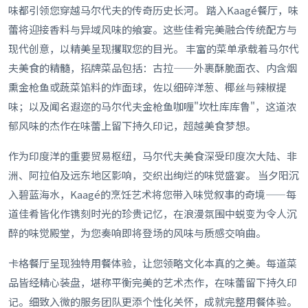
味都引领您穿越马尔代夫的传奇历史长河。 踏入Kaagé餐厅，味
蕾将迎接香料与异域风味的飨宴。这些佳肴完美融合传统配方与
现代创意，以精美呈现攫取您的目光。 丰富的菜单承载着马尔代
夫美食的精髓，招牌菜品包括：古拉——外裹酥脆面衣、内含烟
熏金枪鱼或蔬菜馅料的炸面球，佐以细碎洋葱、椰丝与辣椒提
味；以及闻名遐迩的马尔代夫金枪鱼咖喱"坎杜库库鲁"，这道浓
郁风味的杰作在味蕾上留下持久印记，超越美食梦想。
作为印度洋的重要贸易枢纽，马尔代夫美食深受印度次大陆、非
洲、阿拉伯及远东地区影响，交织出绚烂的味觉盛宴。 当夕阳沉
入碧蓝海水，Kaagé的烹饪艺术将您带入味觉叙事的奇境——每
道佳肴皆化作镌刻时光的珍贵记忆，在浪漫氛围中蜕变为令人沉
醉的味觉殿堂，为您奏响即将登场的风味与质感交响曲。
卡格餐厅呈现独特用餐体验，让您领略文化本真的之美。每道菜
品皆经精心装盘，堪称平衡完美的艺术杰作，在味蕾留下持久印
记。细致入微的服务团队更添个性化关怀，成就完整用餐体验。