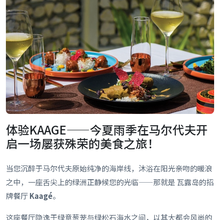
体验KAAGE——今夏雨季在马尔代夫开
启一场屡获殊荣的美食之旅！
当您沉醉于马尔代夫原始纯净的海岸线，沐浴在阳光亲吻的暖浪
之中，一座舌尖上的绿洲正静候您的光临——那就是 瓦露岛的招
牌餐厅
Kaagé
。
这座餐厅隐逸于绿意葱茏与绿松石海水之间，以其大都会风尚的